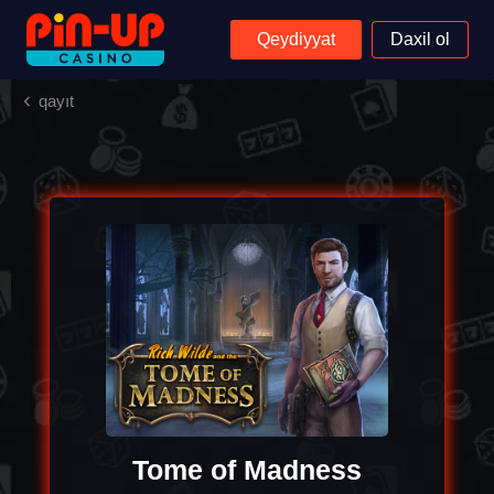
Qeydiyyat
Daxil ol
qayıt
Tome of Madness