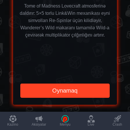
Tome of Madness Lovecraft atmosferinə
daldırır: 5×5 torlu Link&Win mexanikası eyni
simvolları Re-Spinlər üçün kilidləyir,
Wanderer’s Wild makaranı tamamilə Wild-a
çevirərək multiplikator çılğınlığını artırır.
Oynamaq
Kazino
Aksiyalar
Menyu
Live
Crash