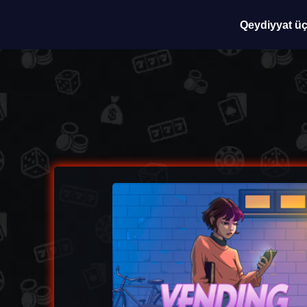
Qeydiyyat ü