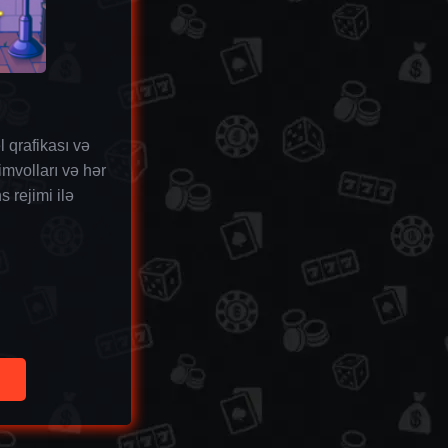
 qrafikası və
imvolları və hər
 rejimi ilə